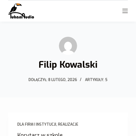
P
r
z
e
j
d
ź
Filip Kowalski
d
o
t
DOŁĄCZYŁ: 8 LUTEGO, 2026
ARTYKUŁY: 5
r
e
ś
c
i
DLA FIRM I INSTYTUCJI
,
REALIZACJE
Korytarz w szkole